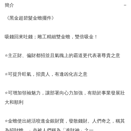
簡介
−
《黑金超碧髮金蟾擺件》

吸錢回來吐錢；雕工精細雙金蟾，雙倍吸金！

⭐️主正財、偏財都招並且氣魄上的霸道更代表著尊貴之意

⭐️可提升旺氣，招貴人，有逢凶化吉之意

⭐️可增加領袖魅力，讓部署向心力加強，有助於事業發展壯
大和順利

⭐金蟾使出絕活咬進金銀財寶，發散錢財。人們奇之，稱其
為招財蟾。」亦被人們稱為「准財神」之一
