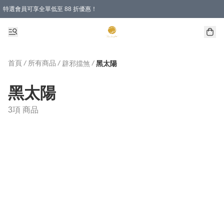
特選會員可享全單低至 88 折優惠！
購物滿 HKD 1000.00即享免運費優惠！（適用於 特定的送貨方式 )
首頁
/
所有商品
/
/
辟邪擋煞
黑太陽
黑太陽
3項 商品