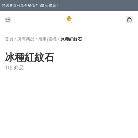
特選會員可享全單低至 88 折優惠！
首頁
/
所有商品
/
/
吊咀|靈擺
冰種紅紋石
冰種紅紋石
1項 商品