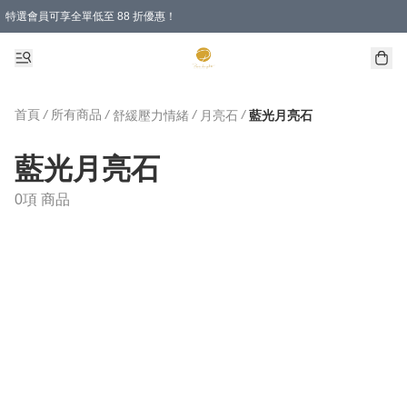
特選會員可享全單低至 88 折優惠！
購物滿 HKD 1000.00即享免運費優惠！（適用於 特定的送貨方式 )
首頁
/
所有商品
/
/
/
舒緩壓力情緒
月亮石
藍光月亮石
藍光月亮石
0項 商品