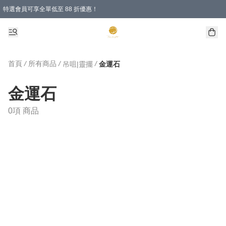
特選會員可享全單低至 88 折優惠！
購物滿 HKD 1000.00即享免運費優惠！（適用於 特定的送貨方式 )
首頁
/
所有商品
/
/
吊咀|靈擺
金運石
金運石
0項 商品