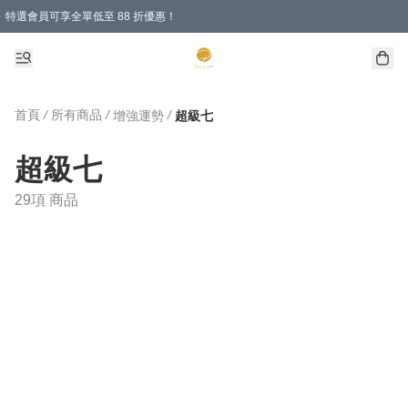
特選會員可享全單低至 88 折優惠！
購物滿 HKD 1000.00即享免運費優惠！（適用於 特定的送貨方式 )
首頁
/
所有商品
/
/
增強運勢
超級七
超級七
29項 商品