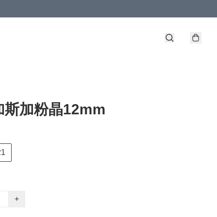
加斯加粉晶12mm
21
+