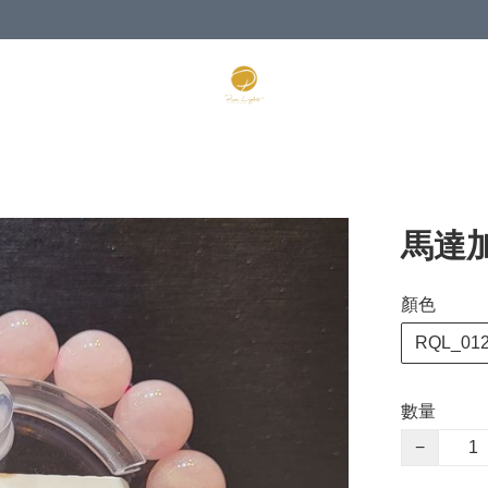
馬達
顏色
RQL_01
數量
−