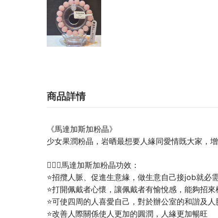
商品詳情
《
馬達加斯加粉晶》
少女果潤粉晶，岩晒最想要人緣同愛情既大家，增
💁🏼‍♀️馬達加斯加粉晶功效：
⭐招攬人脈、促進生意緣，做生意自己接job就必
⭐打開佩戴者心懷，讓佩戴者有愉悅感，能夠招來
⭐可使四周的人喜愛自己，對於辦公室的和諧及人
⭐改善人際關係使人更加的圓潤，人緣更加暢旺