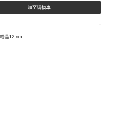
加至購物車
−
粉晶12mm