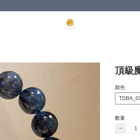
頂級魔
顏色
TDBA_0
數量
−