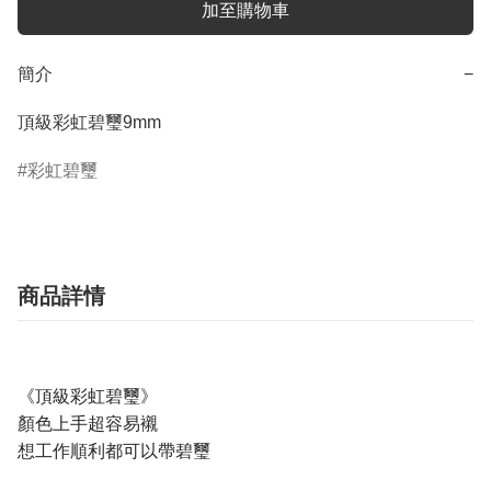
加至購物車
簡介
−
頂級彩虹碧璽9mm
彩虹碧璽
商品詳情
《頂級彩虹碧璽》
顏色上手超容易襯
想工作順利都可以帶碧璽