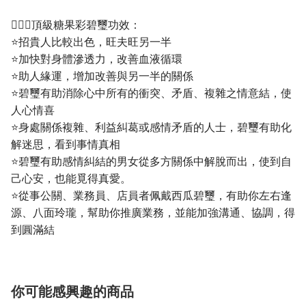
💁🏼‍♀️頂級糖果彩碧璽功效：
⭐招貴人比較出色，旺夫旺另一半
⭐加快對身體滲透力，改善血液循環
⭐助人緣運，增加改善與另一半的關係
⭐碧璽有助消除心中所有的衝突、矛盾、複雜之情意結，使
人心情喜
⭐身處關係複雜、利益糾葛或感情矛盾的人士，碧璽有助化
解迷思，看到事情真相
⭐碧璽有助感情糾結的男女從多方關係中解脫而出，使到自
己心安，也能覓得真愛。
⭐從事公關、業務員、店員者佩戴西瓜碧璽，有助你左右逢
源、八面玲瓏，幫助你推廣業務，並能加強溝通、協調，得
到圓滿結
你可能感興趣的商品