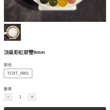
頂級彩虹碧璽9mm
顏色
TCRT_0901
數量
−
+