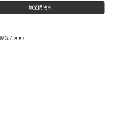
加至購物車
−
鈦7.5mm