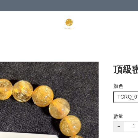
頂級密
顏色
TGRQ_0
數量
−