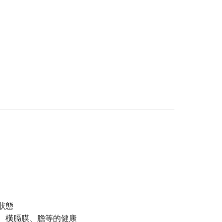
狀態
、橫膈膜、膽等的健康