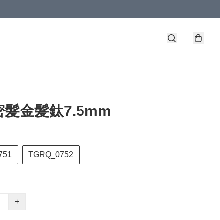
髮金髮鈦7.5mm
751
TGRQ_0752
+