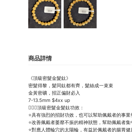
商品詳情
《頂級密髮金髮鈦》
密髮得黎，髮同鈦都有齊，髮絲成一束束
金黃密礦，招正偏財必入
7-13.5mm $4xx up
💁🏼‍♀️頂級密髮金髮鈦功效：
⭐具有強烈的招財功效，也可以幫助佩戴者的事業
⭐改善佩戴者萎靡不振的精神狀態，幫助佩戴者集
⭐對應人體輪穴的太陽輪，有益於佩戴者的腸胃健