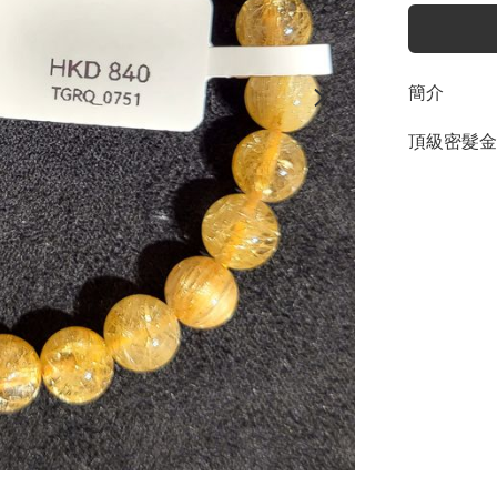
簡介
頂級密髮金髮