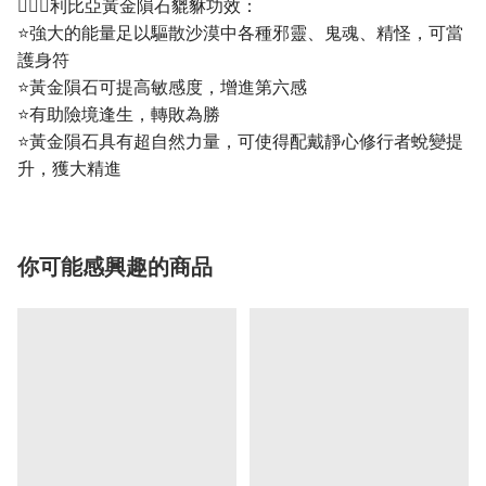
💁🏼‍♀️利比亞黃金隕石貔貅功效：
⭐強大的能量足以驅散沙漠中各種邪靈、鬼魂、精怪，可當
護身符
⭐黃金隕石可提高敏感度，增進第六感
⭐有助險境逢生，轉敗為勝
⭐黃金隕石具有超自然力量，可使得配戴靜心修行者蛻變提
升，獲大精進
你可能感興趣的商品