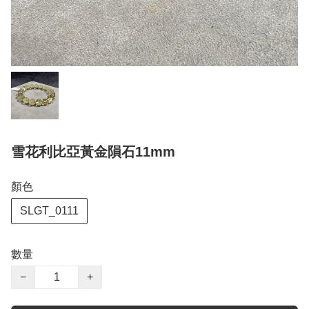
雪花利比亞黃金隕石11mm
顏色
SLGT_0111
數量
−
+