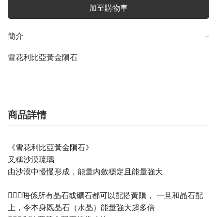
加至購物車
簡介
−
雪花利比亞黃金隕石
商品詳情
《雪花
利比亞黃金隕石》
又稱沙漠琉璃
由沙漠中慢慢形成，能量內斂穩定且能量強大
💁🏼‍♀️唔係所有晶石或礦石都可以配搭黃隕， 一旦和晶石配
上，令本身既晶石（水晶）能量強大超多倍