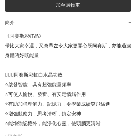
加至購物車
簡介
−
《阿賽斯彩虹晶》

帶比大家幸運，又會帶左令大家更開心既阿賽斯，亦能過濾
身體唔好既能量

💁🏼‍♀️阿賽斯彩虹白水晶功效：

⭐啟發智能，具有超強能量頻率

⭐可使人愉悅、發奮、有安定情緒作用

⭐有助加強理解力、記憶力，令學業成績突飛猛進

⭐增強觀察力，思考清晰，鎮定安神

⭐能增強記憶外，能淨化心靈，使頭腦更清晰