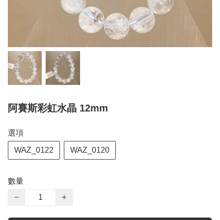
阿賽斯彩虹水晶 12mm
選項
WAZ_0122
WAZ_0120
數量
−
+