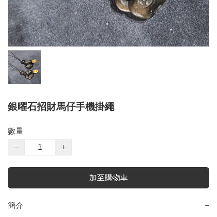
銀曜石招財馬仔手機掛繩
數量
−
+
加至購物車
簡介
−