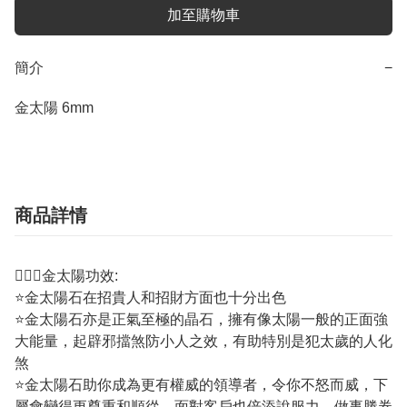
加至購物車
簡介
−
金太陽 6mm
商品詳情
💁🏼‍♀️金太陽功效:
⭐金太陽石在招貴人和招財方面也十分出色
⭐金太陽石亦是正氣至極的晶石，擁有像太陽一般的正面強
大能量，起辟邪擋煞防小人之效，有助特別是犯太歲的人化
煞
⭐金太陽石助你成為更有權威的領導者，令你不怒而威，下
屬會變得更尊重和順從，面對客戶也倍添說服力，做事勝券