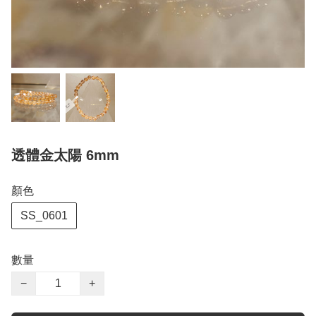
透體金太陽 6mm
顏色
SS_0601
數量
−
+