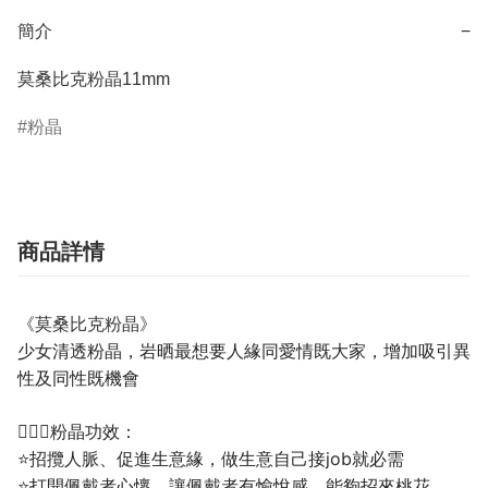
簡介
−
莫桑比克粉晶11mm
粉晶
商品詳情
《莫桑比克粉晶》
少女清透粉晶，岩晒最想要人緣同愛情既大家，增加吸引異
性及同性既機會
💁🏼‍♀️粉晶功效：
⭐招攬人脈、促進生意緣，做生意自己接job就必需
⭐打開佩戴者心懷，讓佩戴者有愉悅感，能夠招來桃花