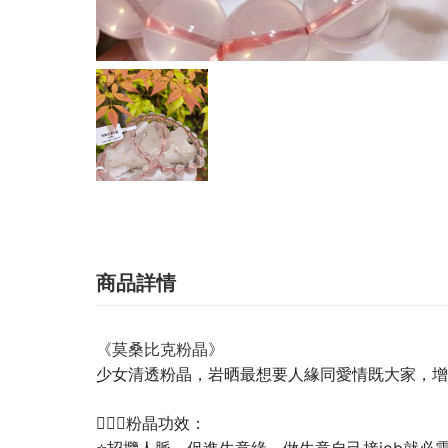
商品詳情
《莫桑比克粉晶》
少女清透粉晶，岩晒最想要人緣同愛情既大家，增
💁🏼‍♀️粉晶功效：
⭐招攬人脈、促進生意緣，做生意自己接job就必