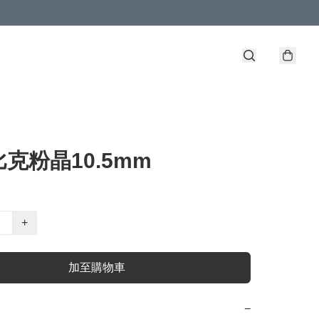
克粉晶10.5mm
+
加至購物車
−