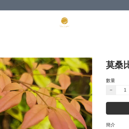
莫桑比
數量
−
簡介