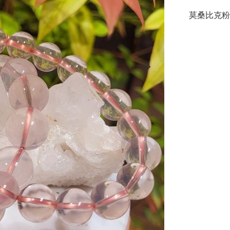
莫桑比克粉晶