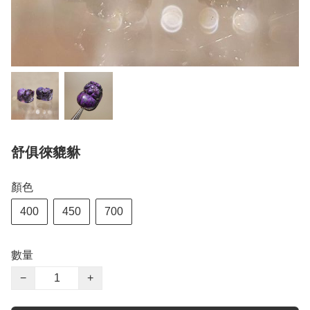
舒俱徠貔貅
顏色
400
450
700
數量
−
+