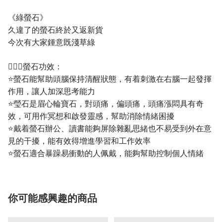
《綠螢石》
久違了的螢石終於又返新貨
今次有大家鍾意既淺草綠
💁🏼‍♀️螢石功效：
⭐螢石能幫助頭腦保持清醒狀態，有着刺激在右腦一起發揮
作用，讓人加深思考能力
⭐瑩石是眉心輪寶石，對頭痛，偏頭痛，頭痛漲悶具有奇
效，可用作冥想和啟發靈感，幫助消除情緒困擾
⭐戴着螢石辦公、讀書能夠屏除雜亂思緒也不易受到外在意
見的干擾，能有效得增進學習和工作效率
⭐螢石適合暴躁易衝動的人佩戴，能夠幫助控制個人情緒
你可能感興趣的商品