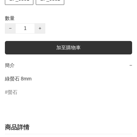
數量
−
+
加至購物車
簡介
−
綠螢石 8mm
螢石
商品詳情