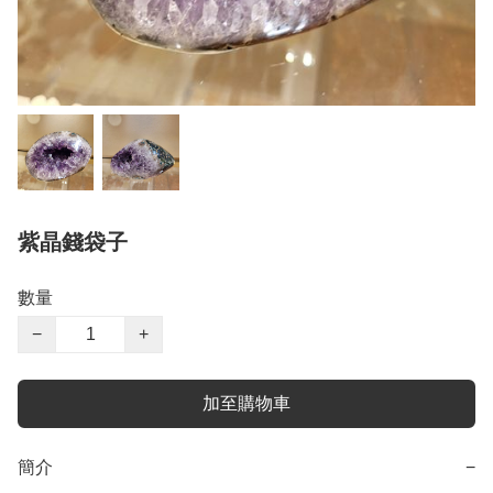
紫晶錢袋子
數量
−
+
加至購物車
簡介
−