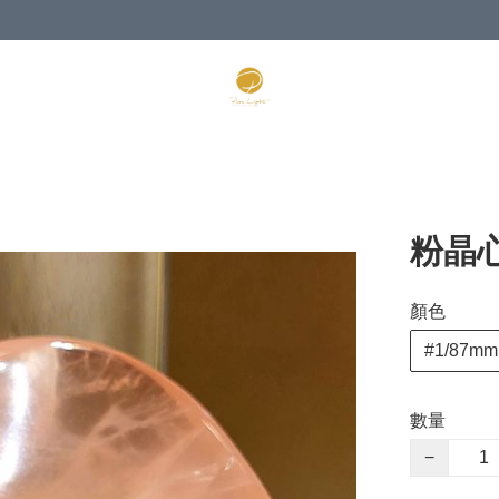
粉晶
顏色
#1/87mm
數量
−