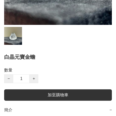
白晶元寶金蟾
數量
−
+
加至購物車
簡介
−