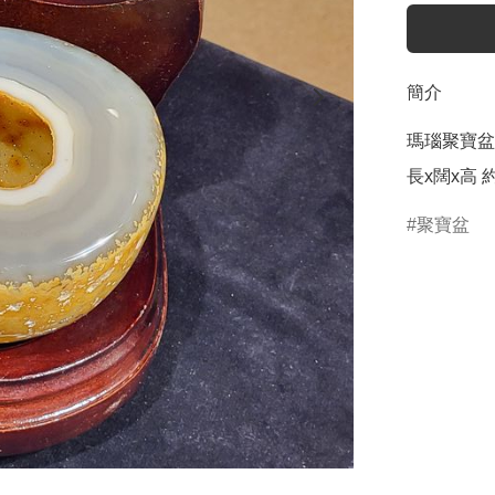
簡介
瑪瑙聚寶盆(
長x闊x高 約:
聚寶盆