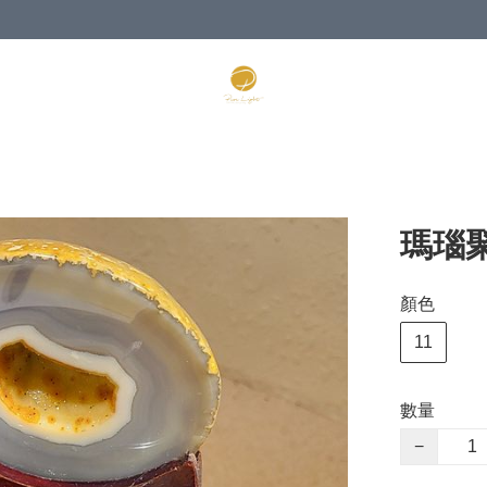
瑪瑙聚
顏色
11
數量
−