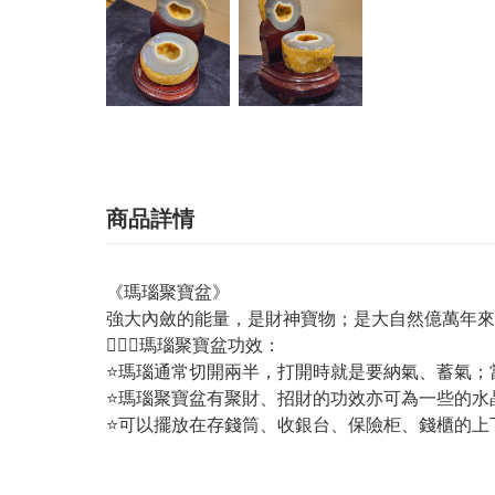
商品詳情
《瑪瑙聚寶盆》
強大內斂的能量，是財神寶物；是大自然億萬年來
💁🏼‍♀️瑪瑙聚寶盆功效：
⭐️瑪瑙通常切開兩半，打開時就是要納氣、蓄氣
⭐️瑪瑙聚寶盆有聚財、招財的功效亦可為一些的
⭐️可以擺放在存錢筒、收銀台、保險柜、錢櫃的