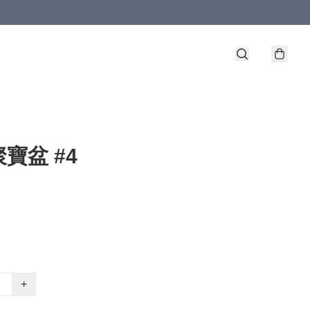
寶盆 #4
+