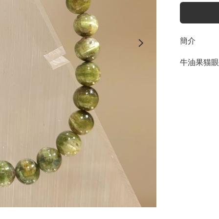
簡介
牛油果猫眼碧