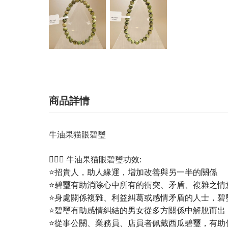
商品詳情
牛油果猫眼碧璽
💁🏼‍♀️
功效:
牛油果猫眼碧璽
⭐招貴人，助人緣運，增加改善與另一半的關係
⭐碧璽有助消除心中所有的衝突、矛盾、複雜之情
⭐身處關係複雜、利益糾葛或感情矛盾的人士，碧
⭐碧璽有助感情糾結的男女從多方關係中解脫而出
⭐從事公關、業務員、店員者佩戴西瓜碧璽，有助