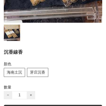
沉香線香
顏色
海南土沉
芽庄沉香
數量
−
+