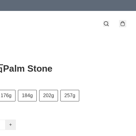
alm Stone
176g
184g
202g
257g
+