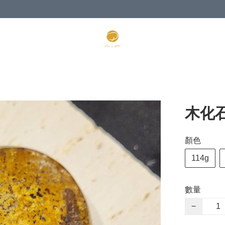
木化石P
顏色
114g
數量
−