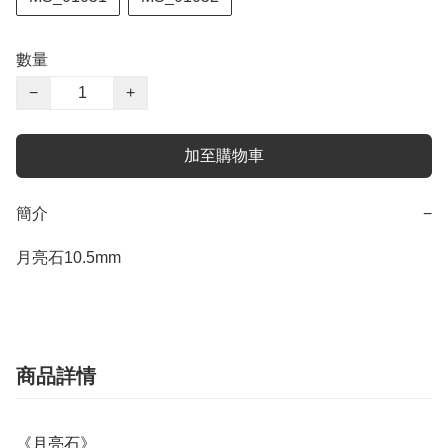
數量
−
+
加至購物車
簡介
−
月亮石10.5mm
商品詳情
《月亮石》