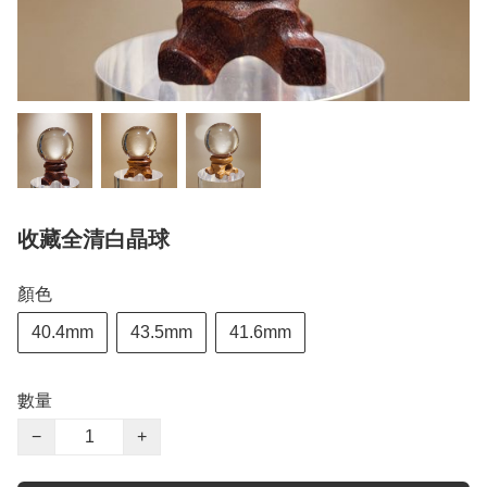
收藏全清白晶球
顏色
40.4mm
43.5mm
41.6mm
數量
−
+