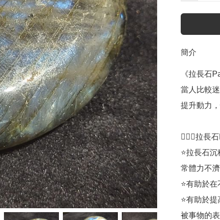
簡介
《拉長石Pal
當人比較迷
提升動力，
💁🏼‍♀️拉長
⭐拉長石沉
常體力不濟
⭐有助於在
⭐有助於提
被事物的表