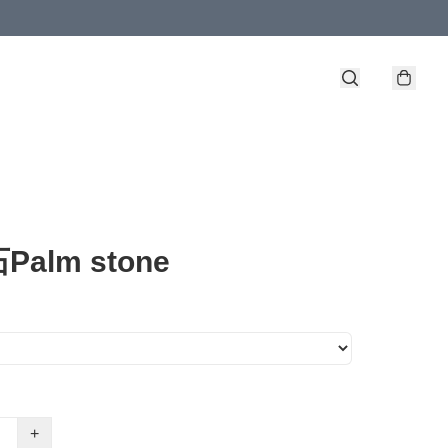
alm stone
+