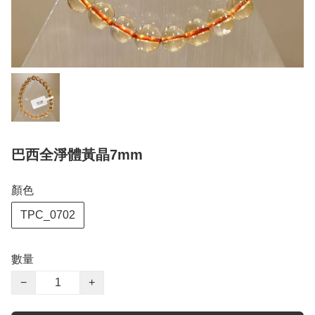
巴西全淨體黃晶7mm
顏色
TPC_0702
數量
−
+