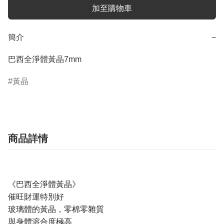
加至購物車
簡介
−
巴西全淨體黃晶7mm
黃晶
商品詳情
《巴西全淨體黃晶》
催旺財運特別好
玻璃體的黃晶，零棉零雜質
與身體溶合度極高