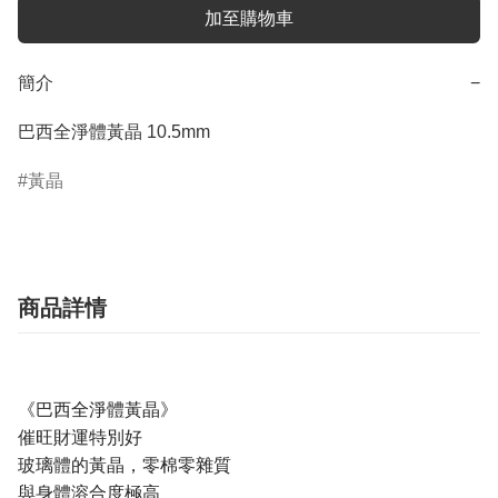
加至購物車
簡介
−
巴西全淨體黃晶 10.5mm
黃晶
商品詳情
《巴西全淨體黃晶》
催旺財運特別好
玻璃體的黃晶，零棉零雜質
與身體溶合度極高