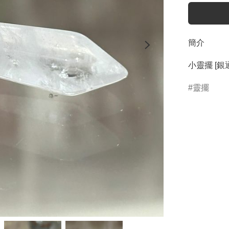
簡介
小靈擺 [銀
靈擺