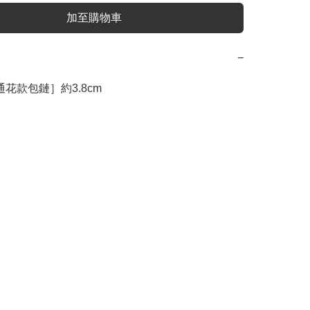
加至購物車
−
通花款包鏈］約3.8cm