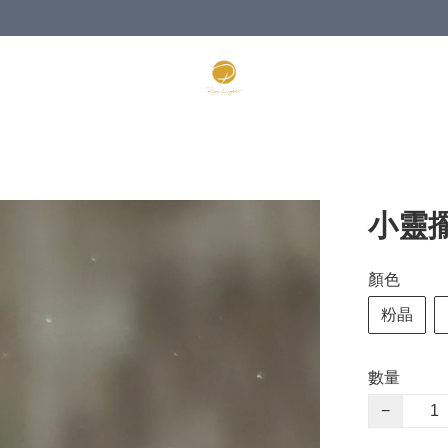
小靈擺
顏色
粉晶
數量
−