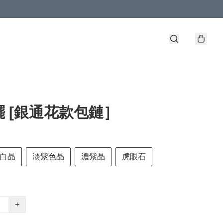
 [銀通花款包鏈］
白晶
淡紫色晶
濃紫晶
虎眼石
+