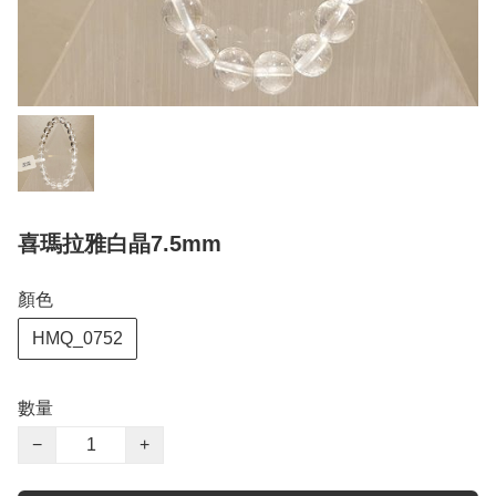
喜瑪拉雅白晶7.5mm
顏色
HMQ_0752
數量
−
+