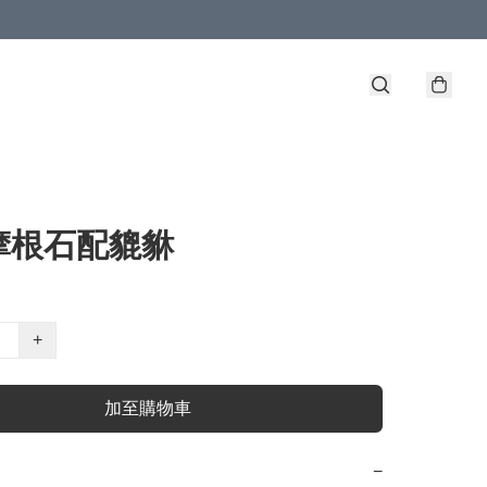
摩根石配貔貅
+
加至購物車
−