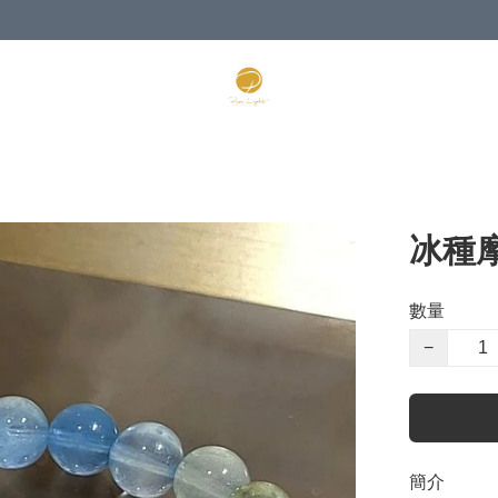
冰種
數量
−
簡介