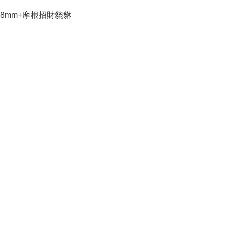
8mm+摩根招財貔貅