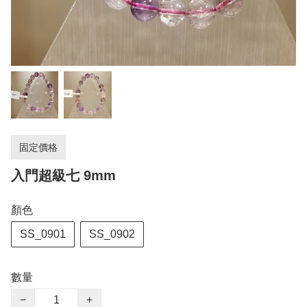
固定價格
入門超級七 9mm
顏色
SS_0901
SS_0902
數量
−
+