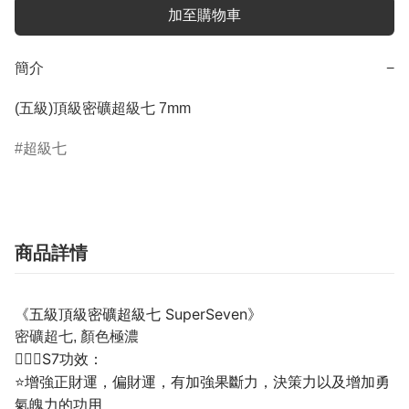
加至購物車
簡介
−
(五級)頂級密礦超級七 7mm
超級七
商品詳情
《五級頂級密礦超級七 SuperSeven》
密礦超七, 顏色極濃
💁🏼‍♀️S7功效：
⭐增強正財運，偏財運，有加強果斷力，決策力以及增加勇
氣魄力的功用